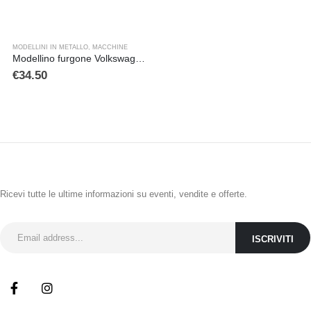
MODELLINI IN METALLO
,
MACCHINE
Modellino furgone Volkswagen T1 bianco – rosso
€
34.50
ISCRIVITI ALLA NEWSLETTER
Ricevi tutte le ultime informazioni su eventi, vendite e offerte.