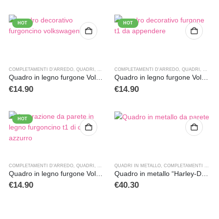
HOT
HOT
COMPLETAMENTI D'ARREDO
,
QUADRI
,
QUADRI CASA
COMPLETAMENTI D'ARREDO
,
QUADRI
,
QUADR
Quadro in legno furgone Volkswagen T1
Quadro in legno furgone Volkswagen T1 colore rosso
€
14.90
€
14.90
HOT
COMPLETAMENTI D'ARREDO
,
QUADRI
,
QUADRI CASA
QUADRI IN METALLO
,
COMPLETAMENTI D'ARREDO
Quadro in legno furgone Volkswagen T1 di colore azzurro
Quadro in metallo “Harley-Davidson”
€
14.90
€
40.30