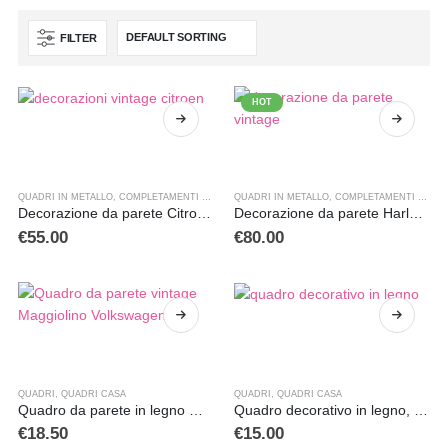
FILTER
HOT
QUADRI IN METALLO
,
COMPLETAMENTI D'ARREDO
QUADRI IN METALLO
,
QUADRI
,
COMPLETAMENTI D'ARREDO
Decorazione da parete Citroen 2 cavalli
Decorazione da parete Harley Davidson
€
55.00
€
80.00
QUADRI
,
QUADRI CASA
QUADRI
,
QUADRI CASA
Quadro da parete in legno Maggiolino Volkswagen
Quadro decorativo in legno, tema Vino
€
18.50
€
15.00