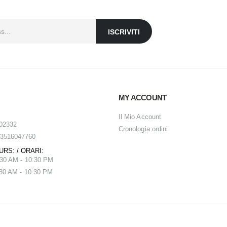
MY ACCOUNT
Il Mio Account
402332
Cronologia ordini
 3516047760
RS: / ORARI:
:30 AM - 10:30 PM
:30 AM - 10:30 PM