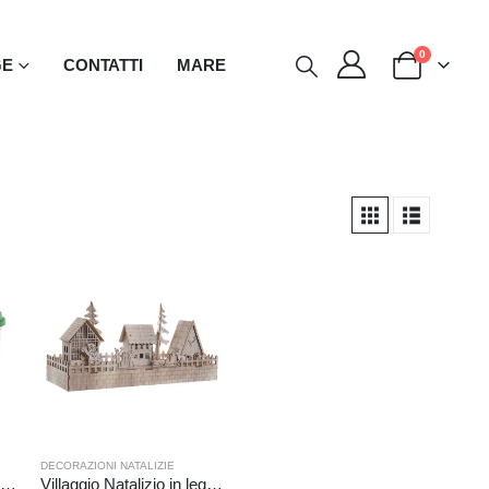
0
GE
CONTATTI
MARE
DECORAZIONI NATALIZIE
Tazza schiaccianoci in porcellana con tappo termico
Villaggio Natalizio in legno illuminato