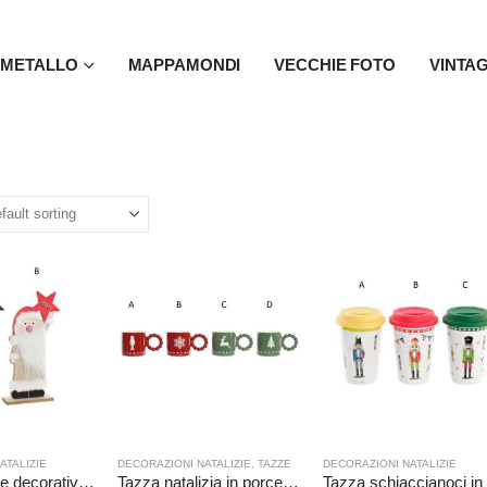
N METALLO
MAPPAMONDI
VECCHIE FOTO
VINTA
ATALIZIE
DECORAZIONI NATALIZIE
,
TAZZE
DECORAZIONI NATALIZIE
Babbo Natale decorativo in legno da tavolo
Tazza natalizia in porcellana