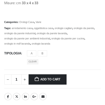
Misure: cm
33 x 4 x 33
Categories:
Orologi Casa
,
Varie
Tags:
arredamento casa
,
oggettistica casa
,
orologio cagliari
,
orologio da parete
,
orologio da parete industrial
,
orologio da parete lavanda
,
orologio da parete per ambienti industrial
,
orologio da parete per cucina
,
orologio in mdf lavanda
,
orologio lavanda
TIPOLOGIA
A
B
CLEAR
ADD TO CART