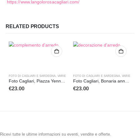
https://www.langolorosacagliari.com/
RELATED PRODUCTS
FOTO DI CAGLIARI E SARDEGNA
,
VARIE
FOTO DI CAGLIARI E SARDEGNA
,
VARIE
F
Foto Cagliari, Piazza Yenne anno 1938
Foto Cagliari, Bonaria anno 1920
€
23.00
€
23.00
ISCRIVITI ALLA NEWSLETTER
Ricevi tutte le ultime informazioni su eventi, vendite e offerte.