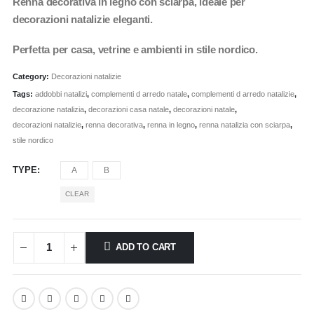
Renna decorativa in legno con sciarpa, ideale per
decorazioni natalizie eleganti.
Perfetta per casa, vetrine e ambienti in stile nordico.
Category:
Decorazioni natalizie
Tags:
addobbi natalizi
,
complementi d arredo natale
,
complementi d arredo natalizie
,
decorazione natalizia
,
decorazioni casa natale
,
decorazioni natale
,
decorazioni natalizie
,
renna decorativa
,
renna in legno
,
renna natalizia con sciarpa
,
stile nordico
TYPE
A
B
CLEAR
ADD TO CART