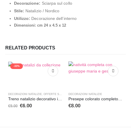
Decorazione:
Sciarpa sul collo
Stile:
Natalizio / Nordico
Utilizzo:
Decorazione dell’interno
Dimensioni: cm 24 x 4.5 x 12
RELATED PRODUCTS
-33%
DECORAZIONI NATALIZIE
,
OFFERTE SPECIALI
DECORAZIONI NATALIZIE
,
OGGETTISTICA
D
Treno natalizio decorativo in legno
Presepe colorato completo in resina con Giuseppe, Maria e Gesù
€
6.00
€
8.00
€
9.00