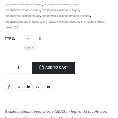
decorazione natalizia in legno
,
decorazione natalizia xmas
,
decorazione xmas con luce
,
decorazioni luminose in legno
,
decorazioni luminose natale
,
decorazioni luminose natalizie in legno
,
decorazioni natalizie
,
decorazioni natalizie in legno
,
decorazioni natalizie xmas
,
natale 2024
TYPE
A
B
CLEAR
ADD TO CART
Graziosissima decorazione XMAS in legno da tavolo con