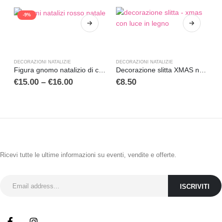
-9%
DECORAZIONI NATALIZIE
DECORAZIONI NATALIZIE
D
Figura gnomo natalizio di colore rosso
Decorazione slitta XMAS natalizia in legno con luce
€
15.00
–
€
16.00
€
8.50
ISCRIVITI ALLA NEWSLETTER
Ricevi tutte le ultime informazioni su eventi, vendite e offerte.