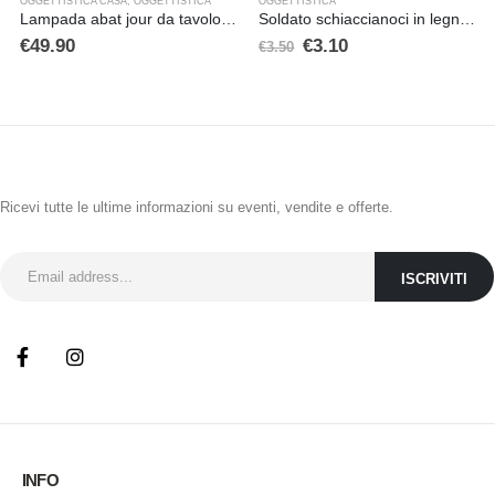
OGGETTISTICA CASA
,
OGGETTISTICA
OGGETTISTICA
Lampada abat jour da tavolo in metallo a forma di Vespa
Soldato schiaccianoci in legno, modello medio
€
49.90
€
3.10
€
3.50
ISCRIVITI ALLA NEWSLETTER
Ricevi tutte le ultime informazioni su eventi, vendite e offerte.
INFO