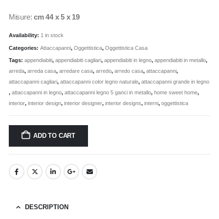
Misure:
cm 44 x 5 x 19
Availability:
1 in stock
Categories:
Attaccapanni
,
Oggettistica
,
Oggettistica Casa
Tags:
appendiabiti
,
appendiabiti cagliari
,
appendiabiti in legno
,
appendiabiti in metallo
,
arreda
,
arreda casa
,
arredare casa
,
arredo
,
arredo casa
,
attaccapanni
,
attaccapanni cagliari
,
attaccapanni color legno naturale
,
attaccapanni grande in legno
,
attaccapanni in legno
,
attaccapanni legno 5 ganci in metallo
,
home sweet home
,
interior
,
interior design
,
interior designer
,
interior designs
,
interni
,
oggettistica
ADD TO CART
DESCRIPTION