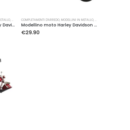
METALLO
,
MOTO
COMPLETAMENTI D'ARREDO
,
MODELLINI IN METALLO
,
MOTO
Modellino moto giallo Harley Davidson in metallo
Modellino moto Harley Davidson nera in metallo
€
29.90