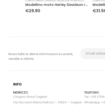
COMPLETAMENTI D'ARREDO
,
MODELLINI IN METALLO
,
MOTO
COMPLETA
Modellino moto Harley Davidson rossa in metallo
€
29.90
€
31.5
ISCRIVITI ALLA NEWSLETTER
Ricevi tutte le ultime informazioni su eventi,
vendite e offerte.
INFO
INDIRIZZO:
TELEFONO:
L’Angolo Rosa Cagliari
Tel. +39 070
Via Giovanni Maria Dettori,1 – 01924 – Cagliari
Whatsapp +3