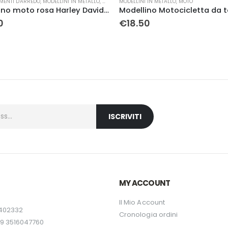
MENTI D'ARREDO
,
MODELLINI IN METALLO
,
MOTO
MODELLINI IN METALLO
,
MOTO
Modellino moto rosa Harley Davidson in metallo
Modellino Motocicletta da 
0
€
18.50
MY ACCOUNT
Il Mio Account
6402332
Cronologia ordini
9 3516047760