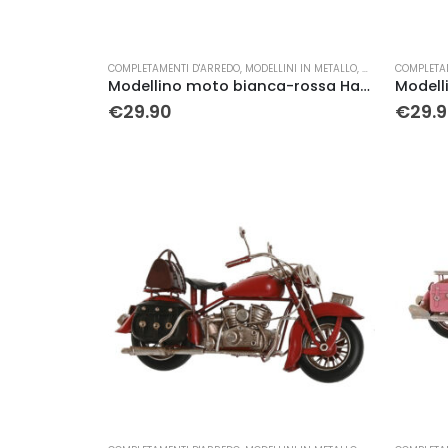
COMPLETAMENTI D'ARREDO
,
MODELLINI IN METALLO
,
MOTO
COMPLETA
Modellino moto bianca-rossa Harley Davidson in metallo
€
29.90
€
29.