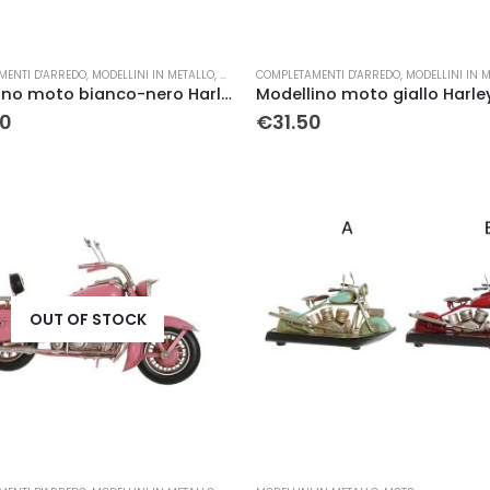
MENTI D'ARREDO
,
MODELLINI IN METALLO
,
MOTO
COMPLETAMENTI D'ARREDO
,
MODELLINI IN 
Modellino moto bianco-nero Harley Davidson in metallo
90
€
31.50
OUT OF STOCK