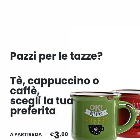
Pazzi per le tazze?
Tè, cappuccino o
caffè,
scegli la tua
preferita
3
€
,00
A PARTIRE DA